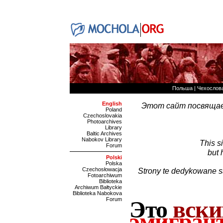
Польша
|
Чехослов
English
Этот сайт посвящае
Poland
Czechoslovakia
Photoarchives
Library
Baltic Archives
Nabokov Library
This s
Forum
but 
Polski
Polska
Czechosłowacja
Strony te dedykowane s
Fotoarchiwum
Biblioteka
Archiwum Bałtyckie
Biblioteka Nabokova
Forum
Это
вск
эмигран