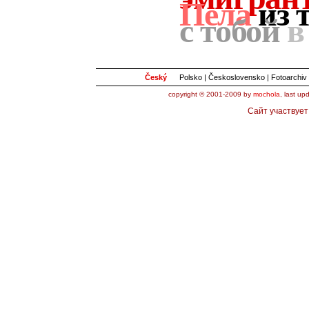
Пела
из 
с тобой
в
Český
Polsko
|
Československo
|
Fotoarchiv
copyright © 2001-2009 by
mochola
, last u
Сайт участвует