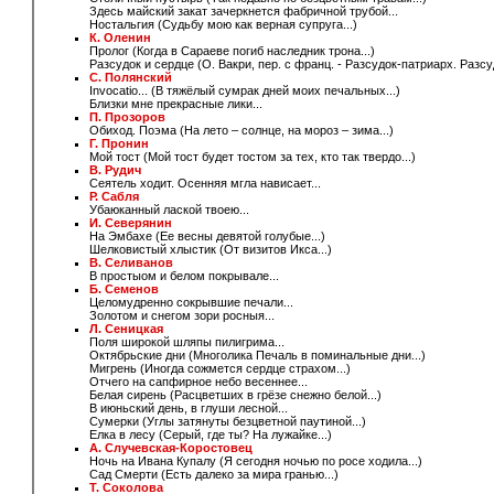
Здесь майский закат зачеркнется фабричной трубой...
Ностальгия (Судьбу мою как верная супруга...)
К. Оленин
Пролог (Когда в Сараеве погиб наследник трона...)
Разсудок и сердце (О. Вакри, пер. с франц. - Разсудок-патриарх. Разсуд
С. Полянский
Invocatio... (В тяжёлый сумрак дней моих печальных...)
Близки мне прекрасные лики...
П. Прозоров
Обиход. Поэма (На лето – солнце, на мороз – зима...)
Г. Пронин
Мой тост (Мой тост будет тостом за тех, кто так твердо...)
В. Рудич
Сеятель ходит. Осенняя мгла нависает...
Р. Сабля
Убаюканный лаской твоею...
И. Северянин
На Эмбахе (Ее весны девятой голубые...)
Шелковистый хлыстик (От визитов Икса...)
В. Селиванов
В простыом и белом покрывале...
Б. Семенов
Целомудренно сокрывшие печали...
Золотом и снегом зори росныя...
Л. Сеницкая
Поля широкой шляпы пилигрима...
Октябрьские дни (Многолика Печаль в поминальные дни...)
Мигрень (Иногда сожмется сердце страхом...)
Отчего на сапфирное небо весеннее...
Белая сирень (Расцветших в грёзе снежно белой...)
В июньский день, в глуши лесной...
Сумерки (Углы затянуты безцветной паутиной...)
Елка в лесу (Серый, где ты? На лужайке...)
А. Случевская-Коростовец
Ночь на Ивана Купалу (Я сегoдня ночью по росе ходила...)
Сад Смерти (Есть далеко за мира гранью...)
Т. Соколова