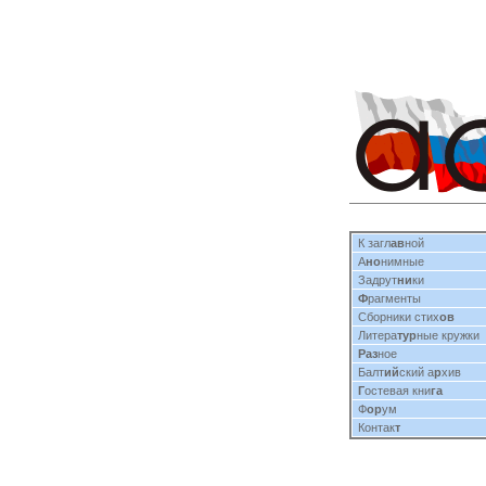
К загл
ав
ной
А
но
нимные
Задрут
ни
ки
Ф
рагменты
Сборники стих
ов
Литера
тур
ные кружки
Раз
ное
Балт
ий
ский а
р
хив
Г
остевая кни
га
Ф
ор
ум
Контак
т