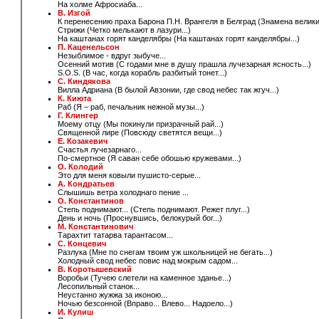
На холме Афросиаба...
В. Изгой
К перенесению праха Барона П.Н. Врангеля в Белград (Знамена великия
Стрижи (Четко мелькают в лазури...)
На каштанах горят канделябры (На каштанах горят канделябры...)
П. Каценельсон
Незыблимое - вдруг зыбуче...
Осенний мотив (С годами мне в душу прашла лучезарная ясность...)
S.O.S. (В час, когда корабль разбитый тонет...)
С. Киндякова
Вилла Адриана (В былой Авзонии, где свод небес так жгуч...)
К. Киюта
Раб (Я – раб, печальник нежной музы...)
Г. Клингер
Моему отцу (Мы покинули призрачный рай...)
Священной лире (Повсюду светятся вещи...)
Е. Козакевич
Счастья лучезарнаго...
По-смертное (Я саван себе обошью кружевами...)
О. Колодий
Это для меня ковыли пушисто-серые...
А. Кондратьев
Слышишь ветра холоднаго пение
...
О. Константинов
Степь поднимают... (Степь поднимают. Режет плуг...)
День и ночь (Проснувшись, белокурый бог...)
М. Константинович
Тарахтит татарва тарантасом...
С. Концевич
Разлука (Мне по снегам твоим уж школьницей не бегать...)
Холодный свод небес повис над мокрым садом...
В. Коротышевский
Воробьи (Тучею слетели на каменное зданье...)
Лесопильный станок...
Неустанно жужжа за иконою...
Ночью безсонной (Вправо... Влево... Надоело...)
И. Кулиш