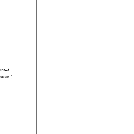
на...)
емью...)