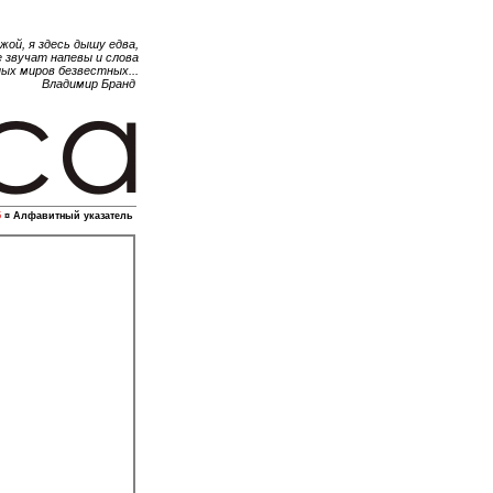
жой, я здесь дышу едва,
е звучат напевы и слова
ных миров безвестных...
Владимир Бранд
5
¤ Алфавитный указатель