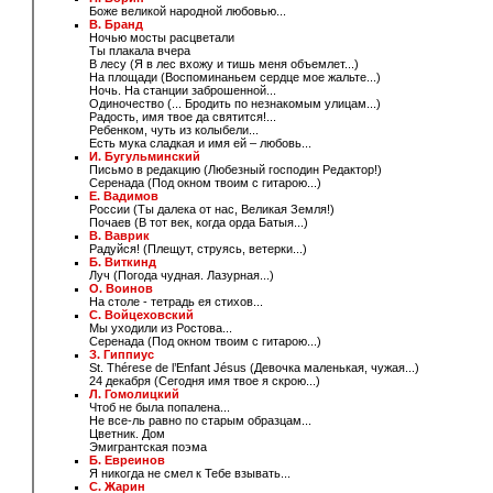
Боже великой народной любовью...
B. Бранд
Ночью мосты расцветали
Ты плакала вчера
В лесу (Я в лес вхожу и тишь меня объемлет...)
На площади (Воспоминаньем сердце мое жальте...)
Ночь. На станции заброшенной...
Одиночество (... Бродить по незнакомым улицам...)
Радость, имя твое да святится!...
Ребенком, чуть из колыбели...
Есть мука сладкая и имя ей – любовь...
И. Бугульминский
Письмо в редакцию (Любезный господин Редактор!)
Серенада (Под окном твоим с гитарою...)
Е. Вадимов
России (Ты далека от нас, Великая Земля!)
Почаев (В тот век, когда орда Батыя...)
В. Ваврик
Радуйся! (Плещут, струясь, ветерки...)
Б. Виткинд
Луч (Погода чудная. Лазурная...)
О. Воинов
На столе - тетрадь ея стихов...
С. Войцеховский
Мы уходили из Ростова...
Серенада (Под окном твоим с гитарою...)
З. Гиппиус
St. Thérese de l’Enfant Jésus (Девочка маленькая, чужая...)
24 декабря (Сегодня имя твое я скрою...)
Л. Гомолицкий
Чтоб не была попалена...
Не все-ль равно по старым образцам...
Цветник. Дом
Эмигрантская поэма
Б. Евреинов
Я никогда не смел к Тебе взывать...
С. Жарин