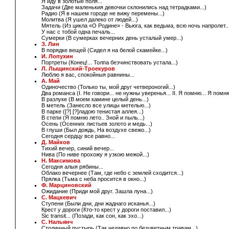
Я иду в золотые поля...
Задачи (Две маленькия девочки склонились над тетрадками...)
Радио (Я в нашем городе не вижу перемены...)
Молитва (Я ушел далеко от людей...)
Мятель (Из цикла «O Родине» - Вьюга, как ведьма, всю ночь напролет..
У нас с тобой одна печаль...
Сумерки (В сумерках вечерних день усталый умер...)
З. Лин
В порядке вещей (Сидел я на белой скамейке...)
И. Лопухин
Портреты (Конец!... Толпа безчинствовать устала...)
Л. Лыщинский-Троекуров
Люблю я вас, спокойныя равнины...
А. Май
Одиночество (Только ты, мой друг четвероногий...)
Два романса (I. Не говори... не нужны уверенья... II. Я помню... Я помн
В разлуке (В моем камине целый день...)
В метель (Занесло все улицы метелью...)
В парке ([?] [?]ладою тенистая аллея...)
В степи (Я помню лето.. Зной и пыль...)
Осень (Осенних листьев золото и медь...)
В глуши (Был дождь, На воздухе свежо...)
Сегодня сердцу все равно...
Д. Майков
Тихий вечер, синий вечер...
Нива (По ниве прохожу я узкою межой...)
Н. Максимова
Сегодня алыя рябины...
Облако вечернее (Там, где небо с землей сходится...)
Прялка (Тьма с неба просится в окно...)
Ф. Марциновский
Ожидание (Приди мой друг. Зашла луна...)
С. Мацкевич
Ступени (Были дни, дни жаднаго исканья...)
Крест у дороги (Кто-то крест у дороги поставил...)
Sic transit... (Позади, как сон, как эхо...)
С. Нальянч
Столичный пустырь (Так недавно по безцветным травам...)