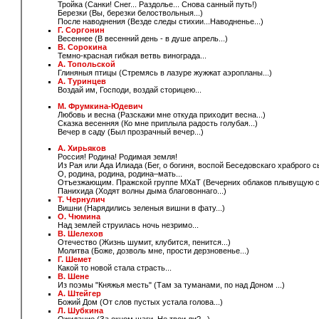
Тройка (Санки! Снег... Раздолье... Снова санный путь!)
Березки (Вы, березки белоствольныя...)
После наводнения (Везде следы стихии...Наводненье...)
Г. Соргонин
Весеннее (В весенний день - в душе апрель...)
В. Сорокина
Темно-красная гибкая ветвь винограда...
А. Топольской
Глиняныя птицы (Стремясь в лазуре жужжат аэропланы...)
А. Туринцев
Воздай им, Господи, воздай сторицею...
М. Фрумкина-Юдевич
Любовь и весна (Разскажи мне откуда приходит весна...)
Сказка весенняя (Ко мне приплыла радость голубая...)
Вечер в саду (Был прозрачный вечер...)
А. Хирьяков
Россия! Родина! Родимая земля!
Из Рая или Ада Илиада (Бег, о богиня, воспой Беседовскаго храброго сы
О, родина, родина, родина–мать...
Отъезжающим. Пражской группе МХаТ (Вечерних облаков плывущую с
Панихида (Ходят волны дыма благовоннаго...)
Т. Чернулич
Вишни (Нарядились зеленыя вишни в фату...)
О. Чюмина
Над землей струилась ночь незримо...
В. Шелехов
Отечество (Жизнь шумит, клубится, пенится...)
Молитва (Боже, дозволь мне, прости дерзновенье...)
Г. Шемет
Какой то новой стала страсть...
В. Шене
Из поэмы "Княжья месть"
(Там за туманами, по над Доном
...)
А. Штейгер
Божий Дом
(От слов пустых устала голова...)
Л. Шубкина