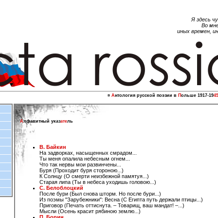
Я здесь чу
Во мн
иных времен, и
¤
A
нтология русской поэзии в
П
ольше 1917-19
4
А
лфавитный указ
ате
ль
B. Байкин
На задворках, насыщенных смрадом...
Ты меня опалила небесным огнем...
Что так нервы мои развинчены...
Буря (Проходит буря стороною...)
К Солнцу (О смерти неизбежной памятуя...)
Старая липа (Ты в небеса уходишь головою...)
С. Белоблоцкий
После бури (Был снова шторм. Но после бури...)
Из поэмы "Зарубежники": Весна (С Египта путь держали птицы...)
Приговор (Печать оттиснута. – Товарищ, ваш мандат! –...)
Мысли (Осень красит рябиною землю...)
П. Борин