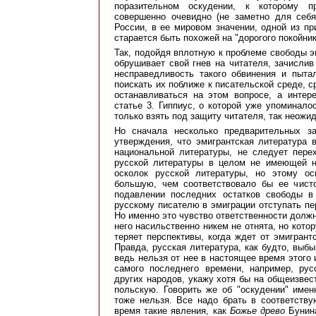
поразительном оскудении, к которому пр
совершенно очевидно (не заметно для себя,
России, в ее мировом значении, одной из пр
старается быть похожей на "дорогого покойник
Так, подойдя вплотную к проблеме свободы э
обрушивает свой гнев на читателя, зачислив
несправедливость такого обвинения и пыта
поискать их поближе к писательской среде, 
останавливаться на этом вопросе, а инте
статье 3. Гиппиус, о которой уже упоминал
только взять под защиту читателя, так неожи
Но сначала несколько предварительных з
утверждения, что эмигрантская литература 
национальной литературы, не следует пере
русской литературы в целом не имеющей ни
осколок русской литературы, но этому о
большую, чем соответствовало бы ее чисто
подавлении последних остатков свободы в
русскому писателю в эмиграции отступать пе
Но именно это чувство ответственности должн
него насильственно никем не отнята, но кото
теряет перспективы, когда ждет от эмигрант
Правда, русская литература, как будто, выб
ведь нельзя от нее в настоящее время этого 
самого последнего времени, например, рус
других народов, укажу хотя бы на общеизвес
польскую. Говорить же об "оскудении" име
тоже нельзя. Все надо брать в соответств
время такие явления, как
Божье древо
Бунин