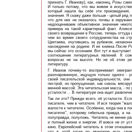
признать Г. Иванову), как, наконец,
Розы
самог
И только потому, что мы живем в искусстве
который нашли бы себе эти произведения,
значения. Я скажу даже больше - целый ряд 
что для них не оказалось почвы в окружаю
недооцениваем объективное значение некот
примера на такой характерный факт. Алекс
своего возвращения в Россию, теперь оттуда 
чем во время своего сотрудничества на ст
Цветаева, очутившись за рубежом, незаконн
нахождения на родине. И ее книжка
После Р
мы сейчас это осознаем. Вот тут и выступает
соотношение литературных явлений. К сож
вопросах не на высоте. Но не об этом ре
литературу.
Г. Иванов почему-то воспринимает эмигра
разочарованную, ищущую только одного - ус
своей писательской индивидуальности, они -
пестрой, но пропущенная, как сквозь мясору
менной массой. Эта читательская масса, - по 
усталости ... В литературе она ищет развлече
Так ли это? Прежде всего, об усталости. Ес
писателе, чем в читателе. И вся теория "жал
жалости к читателю. Особенно, когда она в п
писателю", которому гибельна правда, а на
полуправда, полуложь. Читатель не менее раз
и полный жизни и энергии. И вовсе не от ус
кино. Европейский читатель в этом отношени
что в этой тоске по авантюре есть сво