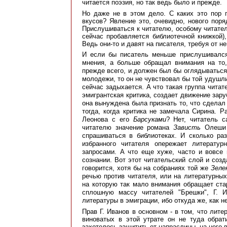
читается поэзия, но так ведь было и прежде.
Но даже не в этом дело. С каких это пор 
вкусов? Явление это, очевидно, нового поря
Прислушиваться к читателю, особому читател
сейчас пробавляется библиотечной книжкой),
Ведь они-то и давят на писателя, требуя от н
И если бы писатель меньше прислушивался 
мнения, а больше обращал внимания на то, 
прежде всего, и должен был бы оглядываться
молодежи, то он не чувствовал бы той удушли
сейчас задыхается. А что такая группа читат
эмигрантская критика, создает движение зар
она вынуждена была признать то, что сделал
тогда, когда критика не замечала Сирина. Р
Леонова с его
Барсуками
? Нет, читатель 
читателю значение романа
Зависть
Олеши 
спрашиваться в библиотеках. И сколько ра
избранного читателя опережает литератур
запросами. А что еще хуже, часто и вовсе 
сознании. Вот этот читательский слой и соз
говорится, хотя бы на собраниях той же
Зеле
речью против читателя, или на литературных
на которую так мало внимания обращает ста
сплошную массу читателей "Брешки", Г. И
литературы в эмиграции, ибо откуда же, как н
Прав Г. Иванов в основном - в том, что лите
виноватых в этой утрате он не туда обрат
захотелось защитить от напраслины, на него 