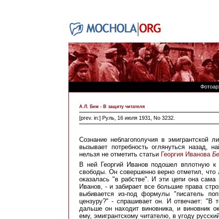
Фотоар
А.Л. Бем - В защиту читателя
[prev. in:] Руль, 16 июля 1931, No 3232.
Сознание неблагополучия в эмигрантской ли
вызывает потребность оглянуться назад, н
нельзя не отметить статьи
Георгия Иванова
Б
В ней Георгий Иванов подошел вплотную к 
свободы. Он совершенно верно отметил, что
оказалась "в рабстве". И эти цепи она сама 
Иванов, - и забирает все большие права стр
выбивается из-под формулы "писатель попи
цензуру?" - спрашивает он. И отвечает: "В т
дальше он находит виновника, и виновник ок
ему, эмигрантскому читателю, в угоду русский