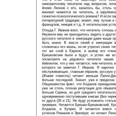
эмигрантскому писателю над вопросом, поче
ближе Леонов с его, казалось бы, столь
виноват окажется не читатель, а зарубежн
сюжетно-психологического романа? И если за
литературной традиции, может, ему лучше и 
французов, немцев и т.д. А читательская уста
Откуда Г. Иванов взял, что читатель сплошь 
Неужели ему не приходилось видеть и другог
русского читателя в эмиграции даже выше пр
быть иначе. В массе своей в эмиграции в
сложилась его жизнь, он не утратил своих ти
тот же слой в Европе, и выбор его чтени
Брешковские были и будут, и успех им все
посмотрите на рядового читателя наших 
библиотек, что у них читается, чем читатель 
которого не заметил Г. Иванов. Я нарочно
обслуживающих, главным образом, русскую у
(
Живая совесть
) читают меньше Лаппо-Дан
больше последней. Значит, уже в пределах 
Обще­известен факт, что Алданов принадлеж
уже не столь плохая репутация для обывате
больше Сирина, но для среднего читательско
одновременно поступившим книгам (
Без чере
от друга (35 и 21). Не буду усложнять стат
проверки. Читаются Брешко-Брешковский, Кра
Алданов, и Куприн. И читаются вовсе н
успехом Романов и Эренбург, но читают Леон