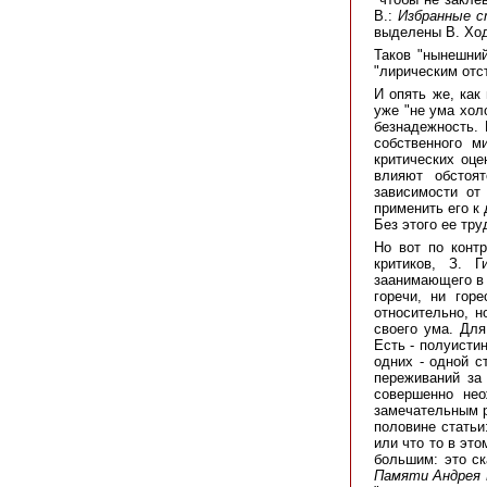
В.:
Избранные с
выделены В. Ход
Таков "нынешни
"лирическим отс
И опять же, как
уже "не ума хол
безнадежность. 
собственного м
критических оце
влияют обстоя
зависимости от
применить его к
Без этого ее тр
Но вот по конт
критиков, З. 
заанимающего в 
горечи, ни гор
относительно, но
своего ума. Для
Есть - полуисти
одних - одной с
переживаний за 
совершенно нео
замечательным р
половине статьи
или что то в это
большим: это ск
Памяти Андрея 