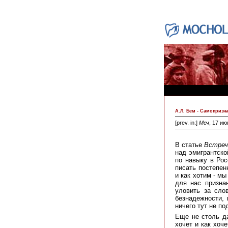
А.Л. Бем - Самопризн
[prev. in:]
Меч
, 17 ию
В статье
Встреч
над эмигрантско
по навыку в Рос
писать постепен
и как хотим - м
для нас призна
уловить за сло
безнадежности, 
ничего тут не п
Еще не столь да
хочет и как хоч