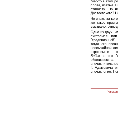
"что-то в этом 
слова, взятые в 
стилисту. Но п
Достоевского? Н
Не знаю, за ког
же такое призн
выззвало, отнюд
Одно из двух: ил
считаемся, или
"традиционной",
тогда его писа
необычайной лег
строк выше ... т
Бобок
с его "об
общеизвестна,
впечатлительнос
Г. Адамовича р
впечатление. По
Русская