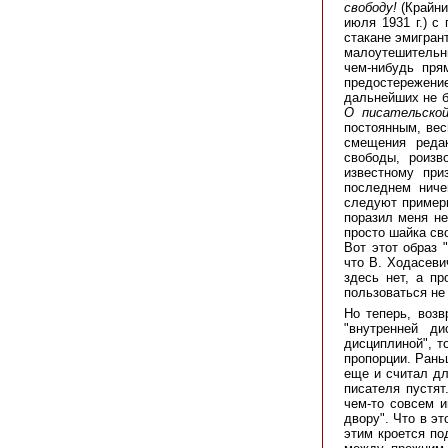
свободу!
(Крайни
июля 1931 г.) с
стакане эмигран
малоутешительны
чем-нибудь пря
предостережение
дальнейших не б
О писательской
постоянным, вес
смещения редак
свободы, роизв
известному при
последнем ниче
следуют примеры
поразил меня не
просто шайка св
Вот этот образ 
что В. Ходасеви
здесь нет, а п
пользоваться не
Но теперь, возв
"внутренней ди
дисциплиной", т
пропорции. Раньш
еще и считал дл
писателя пустят
чем-то совсем и
двору". Что в эт
этим кроется по