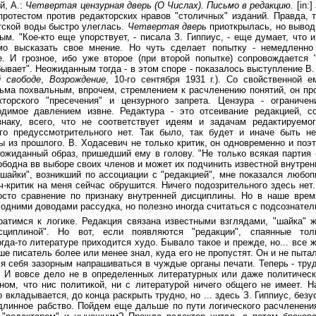
й, А.:
Четвертая цензурная дверь (О Числах). Письмо в редакцию.
[in:]
 протестом против редакторских нравов "столичных" изданий. Правда, 
тской воды быстро улеглась.
Четвертая дверь
приоткрылась, но вывод
м. "Кое-кто еще упорствует, - писала З. Гиппиус, - еще думает, что 
мо высказать свое мнение. Но чуть сделает попытку - немедленно
. И грозное, ибо уже второе (при второй попытке) сопровождается 
ывает". Неожиданным тогда - в этом споре - показалось выступление В.
 свободе
,
Возрождение
, 10-го сентября 1931 г.). Со свойственной 
ьма похвальным, впрочем, стремлением к расчленению понятий, он пр
торского "пресечения" и цензурного запрета. Цензура - ограничен
одимое давлением извне. Редактура - это отсеивание редакцией, с
знаку, всего, что не соответствует идеям и задачам редактируемо
го предуссмотрительного нет. Так было, так будет и иначе быть н
 из прошлого. В. Ходасевич не только критик, он одновременно и поэт 
ожиданный образ, пришедший ему в голову. "Не только всякая партия -
ободна вв выборе своих членов и может их подчинить известной внутрен
"шайки", возникший по ассоциации с "редакцией", мне показался любоп
ч-критик на меня сейчас обрушится. Ничего подозрительного здесь нет.
росто сравнение по признаку внутренней дисциплины. Но в наше врем
 одними доводами рассудка, но полезно иногда считаться с подсознате
ратимся к логике. Редакция связана известными взглядами, "шайка" 
сциплиной". Но вот, если появляются "редакции", спаянные тол
огда-то литературе приходится худо. Бывало такое и прежде, но... все 
е писатель более или менее знал, куда его не пропустят. Он и не пыта
я себя зазорным напрашиваться в чуждые органы печати. Теперь - труд
. И вовсе дело не в определенных литературных или даже политическ
ном, что нис политикой, ни с литературой ничего общего не имеет. Н
о вкладывается, до конца раскрыть трудно, но ... здесь З. Гиппиус, безу
длинное рабство. Пойдем еще дальше по пути логического расчленени