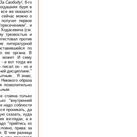
За Свободу!
, 8-го
тогдашняя буря в
 все же оказался
и сейчас можно о
 получит первое
"пресечением", и
 Ходасевича (см.
ему трезвостью и
отестовал против
ие литературной
оставившейся по
го ею органа. В
е может. И сему
- и вот тогда же
 писал он - но и
ней дисциплине."
ытным... Я знаю,
 Никакого образа
я позволительно
льным.
же спаяна только
ько "внутренней
же надо соблюсти
лся проникать, да
но сказать, куда
их взглядах, а в
адо "прийтись ко
словно, права: за
я. В чем разница