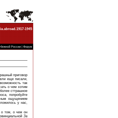
ia.abroad.1917-1945
убежной России
|
Форум
трашный приговор
тели еще писали,
евозможность так
сать о чем хотим
ь более сттрашное
оса, попробуйте
стным ощущением
сложилось у нас,
 о том, о чем он
провинциальной
За