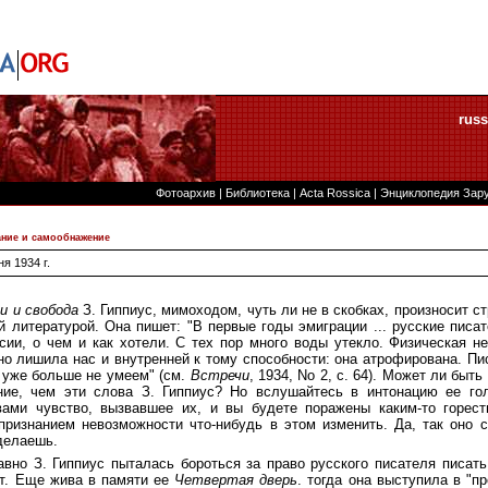
russ
Фотоархив
|
Библиотека
|
Acta Rossica
|
Энциклопедия Зар
ание и самообнажение
ня 1934 г.
и и свобода
З. Гиппиус, мимоходом, чуть ли не в скобках, произносит с
й литературой. Она пишет: "В первые годы эмиграции ... русские писа
сии, о чем и как хотели. С тех пор много воды утекло. Физическая н
но лишила нас и внутренней к тому способности: она атрофирована. Пи
ы уже больше не умеем" (см.
Встречи
, 1934, No 2, с. 64). Может ли быт
ние, чем эти слова З. Гиппиус? Но вслушайтесь в интонацию ее гол
вами чувство, вызвавшее их, и вы будете поражены каким-то горе
признанием невозможности что-нибудь в этом изменить. Да, так оно 
оделаешь.
вно З. Гиппиус пыталась бороться за право русского писателя писать
ет. Еще жива в памяти ее
Четвертая дверь
. тогда она выступила в "