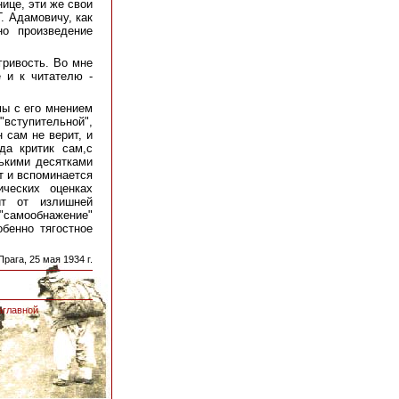
ице, эти же свои
Г. Адамовичу, как
но произведение
гривость. Во мне
 и к читателю -
 мы с его мнением
вступительной",
 сам не верит, и
да критик сам,с
лькими десятками
от и вспоминается
ческих оценках
т от излишней
 "самообнажение"
бенно тягостное
Прага, 25 мая 1934 г.
аглавной