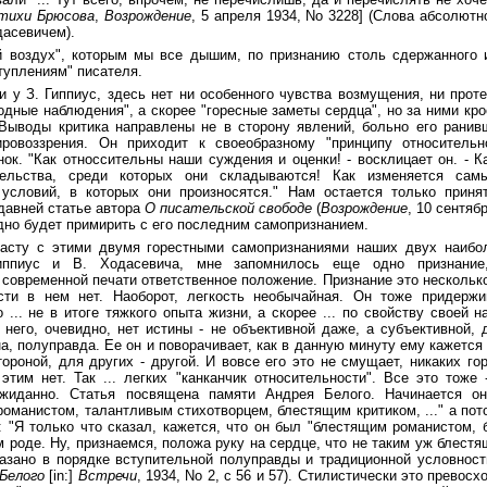
тихи Брюсова
,
Возрождение
, 5 апреля 1934, No 3228] (Слова абсолютн
асевичем).
й воздух", которым мы все дышим, по признанию столь сдержанного и
туплениям" писателя.
 и у З. Гиппиус, здесь нет ни особенного чувства возмущения, ни проте
одные наблюдения", а скорее "горесные заметы сердца", но за ними кро
Выводы критика направлены не в сторону явлений, больно его ранив
ировоззрения. Он приходит к своеобразному "принципу относительн
нок. "Как относсительны наши суждения и оценки! - восклицает он. - К
тельства, среди которых они складываются! Как изменяется са
 условий, в которых они произносятся." Нам остается только приня
 давней статье автора
О писательской свободе
(
Возрождение
, 10 сентяб
удно будет примирить с его последним самопризнанием.
расту с этими двумя горестными самопризнаниями наших двух наибо
Гиппиус и В. Ходасевича, мне запомнилось еще одно признание,
современной печати ответственное положение. Признание это несколько
ести в нем нет. Наоборот, легкость необычайная. Он тоже придержи
 ... не в итоге тяжкого опыта жизни, а скорее ... по свойству своей 
 него, очевидно, нет истины - не объективной даже, а субъективной, 
на, полуправда. Ее он и поворачивает, как в данную минуту ему кажется
тороной, для других - другой. И вовсе его это не смущает, никаких го
этим нет. Так ... легких "канканчик относительности". Все это тоже
жиданно. Статья посвящена памяти Андрея Белого. Начинается о
оманистом, талантливым стихотворцем, блестящим критиком, ..." а потом
: "Я только что сказал, кажется, что он был "блестящим романистом,
м роде. Ну, признаемся, положа руку на сердце, что не таким уж блест
азано в порядке вступительной полуправды и традиционной условности
Белого
[in:]
Встречи
, 1934, No 2, с 56 и 57). Стилистически это превосх