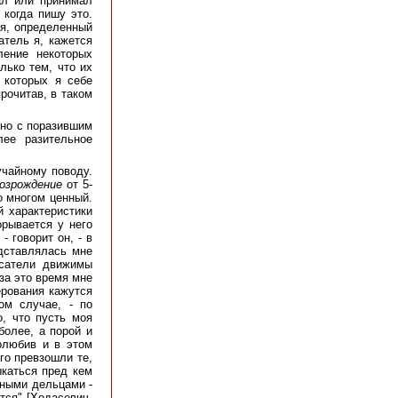
ал или принимал
 когда пишу это.
ия, определенный
атель я, кажется
ление некоторых
лько тем, что их
 которых я себе
прочитав, в таком
нно с поразившим
лее разительное
учайному поводу.
озрождение
от 5-
о многом ценный.
й характеристики
орывается у него
- говорит он, - в
едставлялась мне
исатели движимы
за это время мне
ерования кажутся
ом случае, - по
, что пусть моя
более, а порой и
олюбив и в этом
го превзошли те,
ыкаться пред кем
рными дельцами -
ется" [Ходасевич,