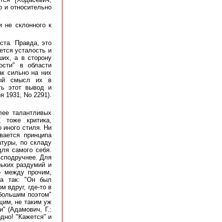
о и относительно
 не склонного к
ста. Правда, это
ется усталость и
ших, а в сторону
ости" в области
ак сильно на них
мый смысл их в
ть этот вывод и
ря 1931, No 2291).
лее талантливых
 тоже критика,
 иного стиля. Ни
вается принципа
натуры, по складу
для самого себя.
 сподручнее. Для
рьких раздумий и
 - между прочим,
на так: "Он был
 вдруг, где-то в
 большим поэтом"
ящим, не таким уж
" (Адамович, Г.:
одно! "Кажется" и