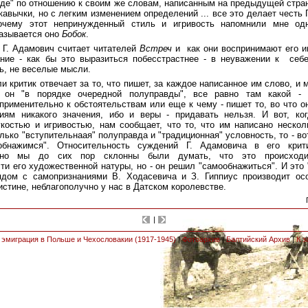
роде" по отношению к своим же словам, написанным на предыдущей стран
кавычки, но с легким изменением определений ... все это делает честь 
очему этот непринужденный стиль и игривость напомнили мне од
азывается оно
Бобок
.
о Г. Адамович считает читателей
Встреч
и как они воспринимают его и
ание - как бы это выразиться побесстрастнее - в неуважении к себе
ь, не веселые мысли.
и критик отвечает за то, что пишет, за каждое написанное им слово, и
 он "в порядке очередной полуправды", все равно там какой - "
 применительно к обстоятельствам или еще к чему - пишет то, во что он
ниям никакого значения, ибо и веры - придавать нельзя. И вот, ког
костью и игривостью, нам сообщает, что то, что им написано неско
олько "вступительнаая" полуправда и "традиционная" условность, то - в
нажимся". Относительность суждений Г. Адамовича в его крити
 но мы до сих пор склонны были думать, что это происходи
ти его художественной натуры, но - он решил "самообнажиться". И это
ядом с самопризнаниями В. Ходасевича и З. Гиппиyс производит осо
истине, неблагополучно у нас в Датском королевстве.
|
 эмиграция в Польше и Чехословакии (1917-1945)
|
Фотоархив
|
Балтийский Архив
|
К з