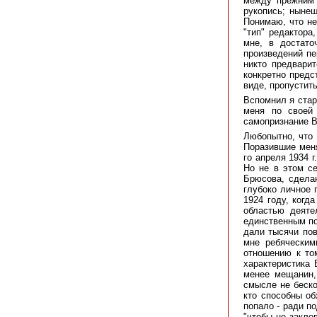
между прежним 
рукопись; нынеш
Понимаю, что не
"тип" редактора
мне, в достато
произведений пе
никто предвари
конкретно предст
виде, пропустит
Вспомнил я стар
меня по своей 
самопризнание В
Любопытно, что 
Поразившие меня
го апреля 1934 
Но не в этом се
Брюсова, сделан
глубоко личное п
1924 году, когд
областью деяте
единственным по
дали тысячи пов
мне ребяческим
отношению к то
характеристика 
менее мещанин,
смысле не беско
кто способны об
попало - ради п
"чтобы не заклев