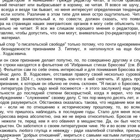
"редактором" и нынешним? Прежде редактор читал, а потом браков
ний печатает или выбрасывает в корзину, не читая. Я вовсе не шучу,
 всегда и везде так бывает, но меня интересует определенная тенденц
, если хотите. Различие в этом типе для меня остро ощутительно. Чит
чной мере внимательный и, по совести, должен сказать, что появ
ра на страницах наших эмигрантских органов я могу себе объяснить то
тельно не читает. Я все же слишком хорошего мнения о редакторах,
авляю, чтобы допустить, что они могут, внимательно (по-редакторски) 
ь материал.
ый спор "о писательской свободе" только потому, что почти одновреме
безнадежности признанием З. Гиппиус, я натолкнулся на еще бо
. Ходасевича.
и он свое признание делает попутно, по, по совершенно другому и сл
 строки находятся в фельетоне об "Избранных стихах Брюсова" (см.
В
г.). Фельетон сам по себе очень интересный и для понимания Брюсова в
йчас дело. В. Ходасевич, отстаивая правоту своей несколько сурово
ной им в 1924 г., склонен теперь кое-что в ней смягчить. И здесь пр
ризнание, к которым он обычно не очень склонен. "Я писал о Брюсове, 
а литература (пусть надо мной посмеются - я этого заслужил) еще пр
льности до последней степени бескорыстной, когда я верил, что п
буждением - "служением" своему делу. С тех пор минуло десять лет, и 
одов разувериться. Обстановка оказалась такова, что недавние мои в
и - если не по отношению к историческому прошлому, то, во всяк
му, что пришлось наблюдать в последние годы. Стало для меня ясно
Брюсова верна абсолютно, она же не верна относительно. Брюсов не 
 нежели те, перед кем я его обвинял в мещанстве. Да, он был чест
рыстен. Он заботился о своем литературном чине. Но и во всем этом е
хаживать любого глупца и невежду - ради хвалебной статейки, пресм
оддержания "добрых отношений", мириться с самыми наглыми литерату
али" ... Тут всего, впрочем, не перечислишь, да и перечислять не хоч