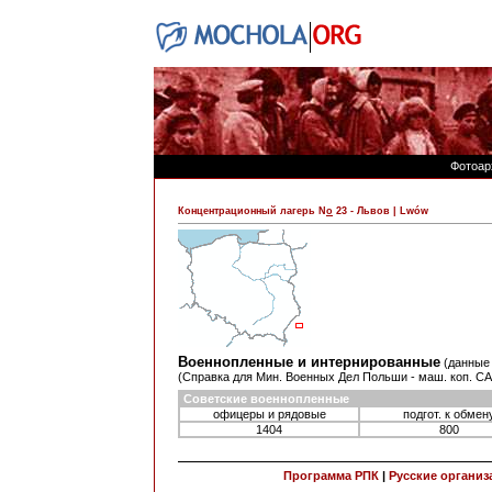
Фотоар
Концентрационный лагерь N
o
23 - Львов | Lwów
Военнопленные и интернированные
(данные 
(Справка для Мин. Военных Дел Польши - маш. коп. CAW, O
Советские военнопленные
офицеры и рядовые
подгот. к обмен
1404
800
Программа РПК
|
Русские организ