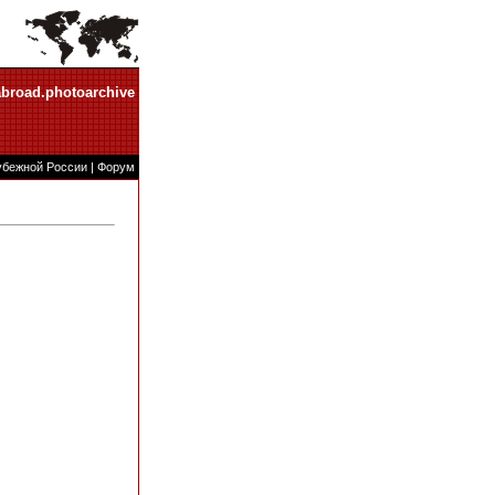
abroad.photoarchive
убежной России
|
Форум