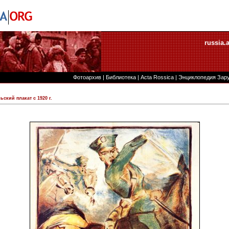
russia.
Фотоархив
|
Библиотека
|
Acta Rossica
|
Энциклопедия Зар
ский плакат с 1920 г.