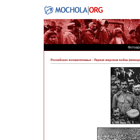
Фотоар
Российские военнопленные - Первая мировая война (немец