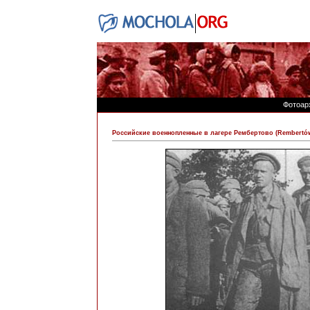
Фотоар
Российские военнопленные в лагере Рембертово (Rembertów-