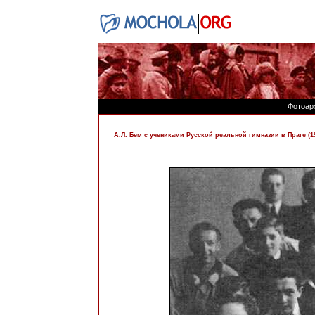
Фотоар
А.Л. Бем с учениками Русской реальной гимназии в Праге (19