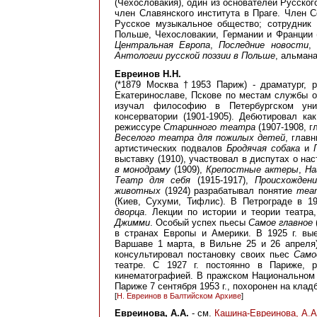
(Чехословакия), oдин из основателей Русского
член Славянского института в Праге. Член С
Русское музыкальное общество; сотрудник 
Польше, Чехословакии, Германии и Франции 
Центральная Европа
,
Последние новости
,
Антологии русской поэзии в Польше
, альман
Евреинов Н.Н.
(*1879 Москвa †1953 Париж) -
драматург, 
Екатеринославе, Пскове по местам службы о
изучал философию в Петербургском униве
консерватории (1901-1905). Дебютировал ка
режиссуре
Старинного театра
(1907-1908, г
Веселого театра для пожилых детей
, глав
артистических подвалов
Бродячая собака
и
выставку (1910), участвовал в диспутах о на
в монодраму
(1909),
Крепостные актеры
,
На
Театр для себя
(1915-1917),
Происхожден
животных
(1924) разрабатывал понятие
теа
(Киев, Сухуми, Тифлис). В Петрограде в 19
дворца
. Лекции по истории и теории театра
Джимми
. Особый успех пьесы
Самое главное
в странах Европы и Америки. В 1925 г. в
Варшаве 1 марта, в Вильне 25 и 26 апреля
консультировал постановку своих пьес
Само
театре. С 1927 г. постоянно в Париже, р
кинематографией. В пражском Национальном
Париже 7 сентября 1953 г., похоронен на кла
[
Н. Евреинов в Балтийском Архиве
]
Евреинова, А.A.
- см.
Кашина-Евреинова, А.A