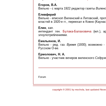
Егоров, В.А.
Вильнo - с марта 1922 редактор газеты
Виленс
Елевферий
Вильно - епископ Виленский и Литовский, пр
властей в 1920-е гг., переехал в Ковно (Каунас,
Елин
, кап.
интендант ген.
Булака-Балаховича
(мл.), а
злоупотреблениями.
Емельянов, И.
Вильно - ред. газ.
Время
(1930); возможно -
Русском О-ве.
Ермолович, Н. А.
Вильно - участник вечеров виленского
Содруж
Forum
copyright © 2001 by mochola, last updated Nove