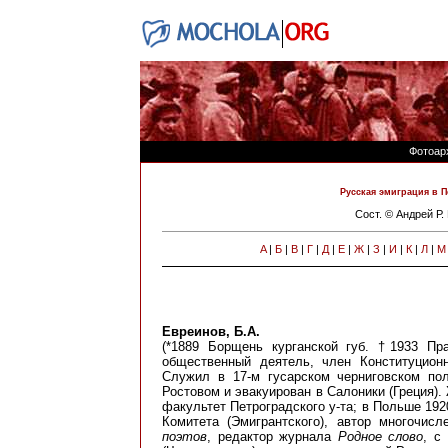
Фотоар
Русская эмиграция в П
Сост. © Андрей Р
A
|
Б
|
В
|
Г
|
Д
|
Е
|
Ж
|
З
|
И
|
К
|
Л
|
М
Евреинов, Б.А.
(*1889 Борщень курганской губ. †1933 Праг
общественный деятель, член Конституционн
Служил в 17-м гусарском черниговском пол
Ростовом и эвакуирован в Салоники (Греция)
факультет Петроградского у-та; в Польше 1920
Комитета (Эмигрантского), автор многочис
поэтов
, редактор журнала
Родное слово
, с