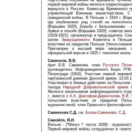
первой мировой войны являлся корреспонден
вернулся в Россию. Комиссар Временного п
управляющий Военным министерством. С 
гражданской войны. B Польше с 1919 г. (Вар
где опубликовал ряд статей на политичес
(Варшава 1920),
Борьба с большевиками - 
Армия в походе
(Варшава 1920); соавтор мно
(1919-1921); организатор и председатель 
затем
Эвакуационного
Комитета в Польше (
властями из пределов Польши (Чехословакия)
Приговорен к высшей мере наказания, 
официальной версии в 1925 г. покончил жизнь
Савинков, В.В.
брат Б.В. Савинкова, член
Русского Полит
руководитель Информационного Бюро РПК.
Петрограде (1916). Участник первой миров
партизанской дивизии Донской армии. 13.03.
Участвовал в боевых действиях на Польском 
похода
Народной Добровольческой армии
Являлся начальником информационного отде
г., вместе с
А.А. Дикгофом-Деренталем
,
В.В.
польскими властями из пределов Польш
журналистикой, член Пражского философског
Савинкова
С.Д.
см.
Бохан-Савинкова, С.Д.
Самойло, В.И.
Вильно - (*Минск † после 1939) - журналист
Первой мировой войны сотрудничал в газет