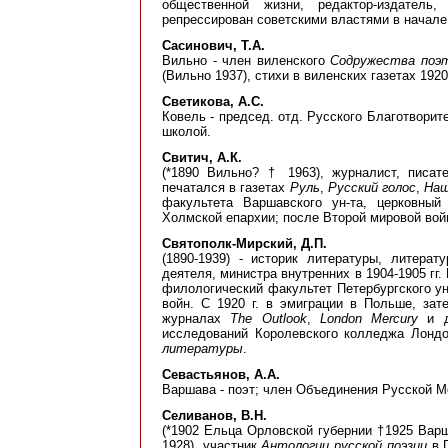
общественной жизни, редактор-издател
репрессирован советскими властями в начале
Сасинович, Т.А.
Вильно - член виленского
Содружества поэ
(Вильно 1937), стихи в виленских газетах 1920
Светикова, А.С.
Ковель - председ. отд. Русского Благотворите
школой.
Свитич, А.К.
(*1890 Вильно? † 1963), журналист, писат
печатался в газетах
Руль
,
Русский голос
,
Наш
факультета Варшавского ун-та, церковный
Холмской епархии; после Второй мировой войн
Святополк-Мирский, Д.П.
(1890-1939) - историк литературы, литерат
деятеля, министра внутренних в 1904-1905 гг
филологический факультет Петербургского ун
войн. С 1920 г. в эмиграции в Польше, за
журналах
The Outlook
,
London Mercury
и д
исследований Королевского колледжа Лондо
литературы
.
Севастьянов, А.А.
Варшава - поэт; член Объединения Русской Мо
Селиванов, В.Н.
(*1902 Ельцa Орловской губернии †1925 Варш
1928), участник
Антологии русской поэзии
в П