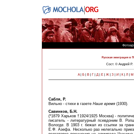
Фотоар
Русская эмиграция в П
Сост. © Андрей Р
A
|
Б
|
В
|
Г
|
Д
|
Е
|
Ж
|
З
|
И
|
К
|
Л
|
М
Сабля, Р.
Вильно - стихи в газете
Наше время
(1930).
Савинков, Б.Н.
(*1879 Харьков †1924/1925 Москва) - политич
писатель - литературный псевдоним В. Ропш
Вологде. В 1903 г. бежал из ссылки за гран
Е.Ф. Азефа. Несколько раз нелегально приез
подготовке покушения на адмирала Чухнина