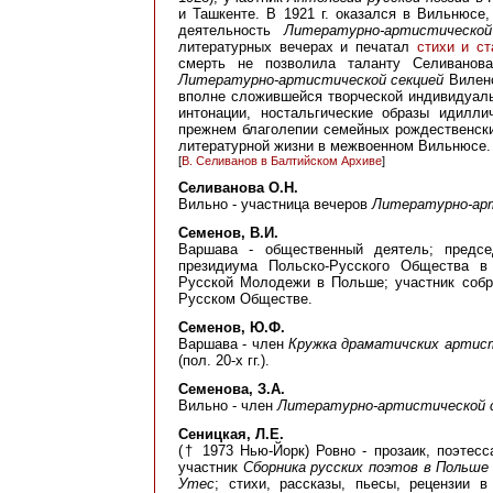
и Ташкенте. В 1921 г. оказался в Вильнюсе
деятельность
Литературно-артистической
литературных вечерах и печатал
стихи и ст
смерть не позволила таланту Селиванов
Литературно-артистической секцией
Виленс
вполне сложившейся творческой индивидуаль
интонации, ностальгические образы идилли
прежнем благолепии семейных рождественски
литературной жизни в межвоенном Вильнюсе.
[
В. Селиванов в Балтийском Архиве
]
Селиванова О.Н.
Вильно - участница вечеров
Литературно-арт
Семенов, В.И.
Варшава - общественный деятель; предсе
президиума Польско-Русского Общества в
Русской Молодежи в Польше; участник соб
Русском Обществе.
Семенов, Ю.Ф.
Варшава - член
Кружка драматичских артис
(пол. 20-х гг.).
Семенова, З.А.
Вильно - член
Литературно-артистической 
Сеницкая, Л.Е.
(† 1973 Нью-Йорк) Ровно - прозаик, поэтес
участник
Сборника русских поэтов в Польше
Утес
; стихи, рассказы, пьесы, рецензии 