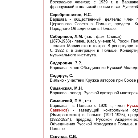
Воскресное чтение
; с 1939 г. в Варшаве
французской и польской поэзии в газ.
Русский
Серебрянников, Н.С.
Варшава - общественный деятель; член п
Церковного Совета в Польше, председ. 
Народного Объединения в Польше.
Сибиряков, Л.М.
(наст. фам. Спивак)
(1870-1938) - певец (бас), ученик Ч. Росси. Пе
- солист Мариинского театра. В репертуаре в
С 1922 г. в эмиграции в Польше. Концерт
музыкального института.
Сидорович, ?.?.
Варшава - член Объединения Русской Молоде
Сидорук, С.
Вильно - участник Кружка авторов при Союзе 
Симанская, М.Н.
Варшава - завед. Русской кустарной мастерс
Симанский, П.Н.,
ген.
Варшава - в Польше с 1920 г., член
Русск
Савинков
) - заведущий контрольным отд
(Эмигрантского) в Польше (1921-1925), пред
(1922-1924), председ. Русской Академиче
Объединения Русской Молодежи в Польше, в 
Польше.
Скрунда, С.В.