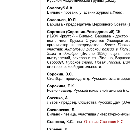
Русской Академической Группы (1922).
Соллогуб А.А.
Вильно - прозаик, участник журнала
Утес
.
Соловьев, Ю.Я.
Варшава - председатель Церковного Совета (1
Соргонин (Соргонин-Розвадовский) Г.К.
(*1904 Иркутск) - Вильно, Варшава - доктор
поэт; член Кружка Студентов Университе
организатор и председатель
Барки Поэто
участник
Антологии русской поэзии в Поль
Зима в декабре
(Вильно 1936), сцен. про
выступлений, вечеров и тп. (Вильно, Варшав
Свободу!
,
Русское слово
,
Новая Россия
,
Вил
его творческоой деятельности.
Сорокин, З.С.
Столбцы - председ. отд. Русского Благотворит
Сорокина, Б.К.
Ровно - завед. Русской начальной школой (пол. 
Сосенко, А.
Львов - председ. Общества Русских Дам (30-е г
Сосновская, Л.
Вильно - певица, участница литературно-музы
Станская, К.С.
- см.
Оттович-Станская К.С.
Стрелец, В.