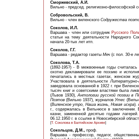
Сморжевский, А.И.
Вильно - председ. религиозно-философской се
Собровольский, В.
Вильно - член виленского
Содружества поэт
Соколов, И.Л.
Варшава - член или сотрудник
Русского Пол
статьи на тему деятельности Народного С
начала 20-тых лет итп.
Соколов, Г.Г.
Варшава - редактор газеты
Меч
(с пол. 30-е л
Соколовa, T.A.
(1892-195?) - В межвоенные годы считалась
охотно декламировали ее поэзию и исполн
печатались в местных газетах, женском ж
Участвовала в деятельности
Литературно-
заведовала основанной в 1922 г. при Виленск
тысяч книг и советскими властями была лик
(Львов 1930),
Антологии русской поэзии в 
Поэтов
(Вильно 1937), журналов
Утес
(Вильн
(
Виленское утро
,
Наша жизнь
,
Новая искра
).
г., содержалась в Вильнюсе в заключении. 
казни, замененной десятью годами лагерей.
06.12.1950 г. в ссылке в Новосибирской област
[
Т. Соколова в Балтийском Архиве
]
Сокольцов, Д.М.,
проф.
Варшава - профессор, педагог, общественны