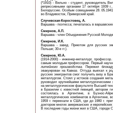
(*1910) - Вильно - студент, руководитель В
репрессивными органами 17 октября 1939 г
Белоруссию. Особым совещанием 28. 05.1941 г
во Владивосток, Приморский край.
Случевская-Коростовец, А.
Варшава - поэтесса; печаталась в варшавских
Смирнов, А.П.
Варшава - член Объединения Русской Молодежи
Смирнов, И.К.
Варшава - завед. Приютом для русских э
Польше; 30-е гг.).
Смирнов, Ю.А.
(1914-2000) - инженер-металлург, профессор
самым молодым профессором. Первый научн
литейного производства
. Пережил блокад
эвакуирован на Кавказ. Оттуда выехал к р
русских эмигрантов смог получить визу в Бр
металлургом. Стоял у истоков создания мет
руководил крупнейшими металлургическими 
на металлургическом факультете Высшей техн
в Бразилии с известной певицей, автором г
состоялась в Аргентине, в Буэнос-Ай
металлургических комбинатов в Аргентине, 
1959 г. переехали в США, где до 1980 г. пр
доктором многих американских и европейских 
В последние годы жизни жил в США, городе С