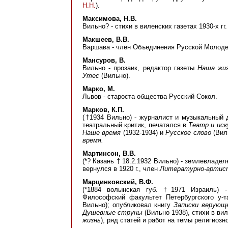
Н.Н.
).
Максимова, Н.В.
Вильно? - стихи в виленских газетах 1930-х гг. 
Макшеев, В.В.
Варшава - член Объединения Русской Молодеж
Мансуров, В.
Вильно - прозаик, редактор газеты
Наша жи
Утес
(Вильно).
Марко, М.
Львов - староста общества Русский Сокол.
Марков, К.П.
(†1934 Вильно) - журналист и музыкальный 
театральный критик, печатался в
Театр и ис
Наше время
(1932-1934) и
Русское слово
(Виль
время.
Мартинсон, В.В.
(*? Казань † 18.2.1932 Вильно) - землевладе
вернулся в 1920 г., член
Литературно-артист
Марцинковский, В.Ф.
(*1884 волынская губ. †1971 Израиль) - 
Философский факультет Петербургского у-т
Вильно); опубликовал книгу
Записки верующ
Душевные струны
(Вильно 1938), стихи в виле
жизнь
), ряд статей и работ на темы религиозн