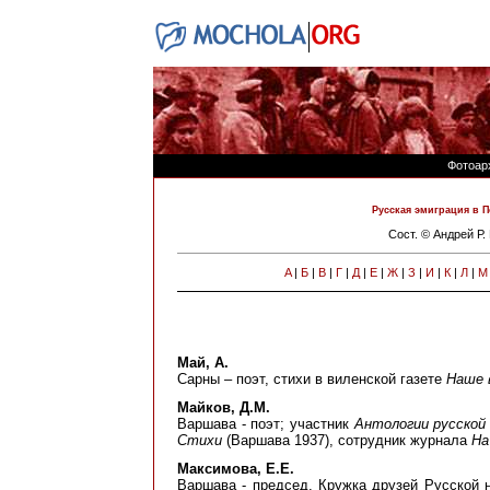
Фотоар
Русская эмиграция в П
Сост. © Андрей Р
A
|
Б
|
В
|
Г
|
Д
|
Е
|
Ж
|
З
|
И
|
К
|
Л
|
М
Май, А.
Сарны – поэт, стихи в виленской газете
Наше 
Майков, Д.М.
Варшава - поэт; участник
Антологии русской
Стихи
(Варшава 1937), сотрудник журнала
На
Максимова, Е.Е.
Варшава - председ. Кружка друзей Русской н