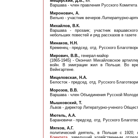
Мещерский, Д.В.,
кн.
Варшава - член правления Русского Комитета 
Миронович, А.
Вильно - участник вечеров
Литературно-арти
Михайлов, В.К.
Варшава - прозаик; участник варшавско
небольших повестей и ряд рассказов в газете
Минаков, Н.Н.
Кременец - председ. отд. Русского Благотвори
Мирович, В.В.,
генерал-майор
(1865-1945) - Окончил Михайловское артилл
войн. В эмиграции жил в Польше. Во вр
Вейнгартене.
Мицеловская, Н.А.
Белосток - председ. отд. Русского Благотворит
Морозов, В.В.
Варшава - член Объединения Русской Молоде
Мышковский, Т.
Львов - директор Литературно-ученого Общес
Мютель, А.А.
Барановичи - председ. отд. Русского Благотвор
Мягков, А.Г.
политический деятель, в Польше с 1920;
Комитета
, заведущий хозяйственным отдел