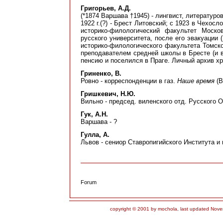
Григорьев, А.Д.
(*1874 Варшава †1945) - лингвист, литературо
1922 г.(?) - Брест Литовский; с 1923 в Чехос
историко-филологический факультет Моско
русского университета, после его эвакуации (
историко-филологического факультета Томског
преподавателем средней школы в Бресте (и в
пенсию и поселился в Праге. Личный архив хр
Гриненко, В.
Ровно - корреспонденции в газ.
Наше время
(В
Гришкевич, Н.Ю.
Вильно - председ. виленского отд. Русского О
Гук, А.Н.
Варшава - ?
Гулла, А.
Львов - сениор Ставропигийского Института и
Forum
copyright © 2001 by mochola, last updated Nove