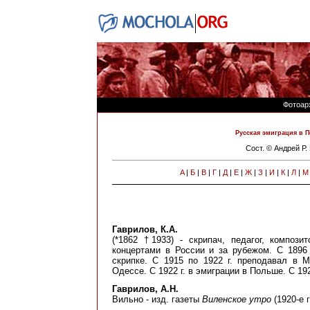
Фотоар
Русская эмиграция в П
Сост. © Андрей Р
A
|
Б
|
В
|
Г
|
Д
|
Е
|
Ж
|
З
|
И
|
К
|
Л
|
М
Гаврилов, К.А.
(*1862 †1933) - скрипач, педагог, компози
концертами в России и за рубежом. С 1896
скрипке. С 1915 по 1922 г. преподавал в 
Одессе. С 1922 г. в эмиграции в Польше. С 1
Гаврилов, А.Н.
Вильно - изд. газеты
Виленское утро
(1920-е гг