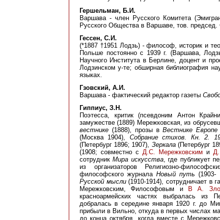
Гершельман, Б.И.
Варшава - член Русского Комитета (Эмигран
Русского Общества в Варшаве, тов. председ
Гессен, С.И.
(*1887 †1951 Лодзь) - философ, историк и теор
Польше постоянно с 1939 г. (Варшава, Лодз
Научного Института в Берлине, доцент и пр
Лодзинском у-те; обширная библиография на
языках.
Гзовский, А.И.
Варшава - фактический редактор газеты
Своб
Гиппиус, З.Н.
Поэтесса, критик (псевдоним Антон Крайни
замужестве (1889) Мережковская, из обрусев
вестнике
(1888), прозы в
Вестнике Европе
(Москва 1904),
Собрание стихов. Кн. 2. 19
(Петербург 1896; 1907),
Зеркала
(Петербург 18
(1908; совместно с
Д.С. Мережковским
и
Д
сотрудник
Мира искусства
, где публикует п
из организаторов Религиозно-философск
философского журнала
Новый путь
(1903- 
Русской мысли
(1910-1914), сотрудничает в г
Мережковским, Философовым и
В А. Зло
красноармейских частях выбралась из Пе
добралась в середине января 1920 г. до М
прибыли в Вильно, откуда в первых числах ма
до конца октября, когда вместе с Мережко