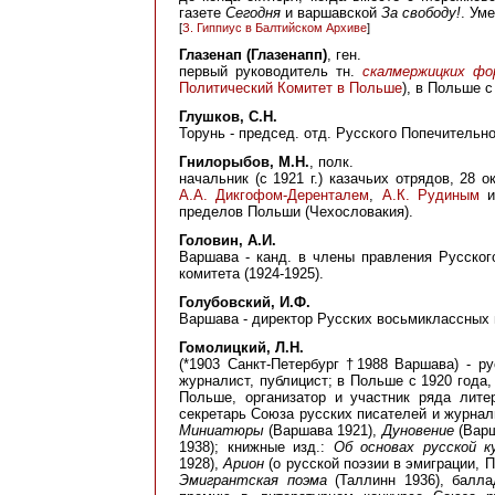
газете
Сегодня
и варшавской
За свободу!
. Ум
[
З. Гиппиус в Балтийском Архиве
]
Глазенап (Глазенапп)
, ген.
первый руководитель тн.
скалмержицких фо
Политический Комитет в Польше
), в Польше с
Глушков, С.Н.
Торунь - председ. отд. Русского Попечительно
Гнилорыбов, М.Н.
, полк.
начальник (с 1921 г.) казачьих отрядов, 28 о
А.А. Дикгофом-Деренталем
,
А.К. Рудиным
пределов Польши (Чехословакия).
Головин, А.И.
Варшава - канд. в члены правления Русског
комитета (1924-1925).
Голубовский, И.Ф.
Варшава - директор Русских восьмиклассных 
Гомолицкий, Л.Н.
(*1903 Санкт-Петербург †1988 Варшава) - ру
журналист, публицист; в Польше с 1920 года
Польше, организатор и участник ряда лите
секретарь Союза русских писателей и журнали
Миниатюры
(Варшава 1921),
Дуновение
(Варш
1938); книжные изд.:
Об основах русской 
1928),
Арион
(о русской поэзии в эмиграции, П
Эмигрантская поэма
(Таллинн 1936), балл