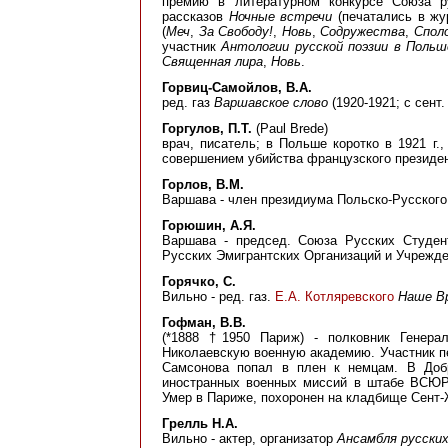
премию в литературном конкурсе Союза р
рассказов
Ночные встречи
(печатались в ж
(
Меч
,
За Свободу!
,
Новь
,
Содружества
,
Спол
участник
Антологии русской поэзии в Польш
Священная лира
,
Новь
.
Горвиц-Самойлов, В.А.
ред. газ
Варшавское слово
(1920-1921; с сент
Горгулов, П.Т.
(Paul Brede)
врач, писатель; в Польше коротко в 1921 г.
совершением убийства французского президе
Горлов, В.М.
Варшава - член президиума Польско-Русског
Горюшин, А.Я.
Варшава - председ. Союза Русских Студен
Русских Эмигрантских Организаций и Учрежден
Горячко, С.
Вильно - ред. газ.
Е.А. Котляревского
Наше В
Гофман, В.В.
(*1888 †1950 Париж) - полковник Генера
Николаевскую военную академию. Участник пе
Самсонова попал в плен к немцам. В Добр
иностранных военных миссий в штабе ВСЮР.
Умер в Париже, похоронен на кладбище Сент-
Грелль Н.А.
Вильно - актер, организатор
Ансамбля русских