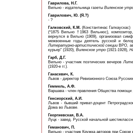
Гаврилова, Н.Г.
Вильно - издательница газеты
Виленское утр
Гаврилович, Ю. (Я.?)
- ?
Галковский, К.М.
(Константинас Галкаускас)
(*1875 Вильно †1963 Вильнюс), композитор
вернулся в Вильно (1909), организовал сим
межвоенные годы деятель русской и белор
Литературно-артистической секции
ВРО, ав
курьер" (1920),
Виленское утро
(1921-1928),
Н
Гарб, Д.Г.
Вильно - участник поэтических вечеров
Лите
(1920-е гг.).
Ганасевич, К.
Львов - директор Ревизионного Союза Русских
Геммель, А.Ф.
Варшава - член правления Общества помощи
Генсиорский, А.И.
Львов - бывший приват-доцент Петроградско
Дома во Львове.
Георгиевская, В.А.
Луцк - завед. Русской начальной шестиклассно
Геманович, П.
Вильно - участник Кружка авторов при Союзе 